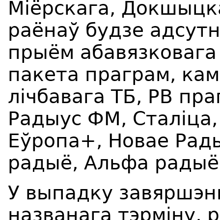
Міёрскага, Докшыцк
раён
аў
будзе адсут
прыём
абавязковага
пакета праграм
, ка
лічбавага ТБ, РВ пр
Радыус ФМ, Сталіца,
Еўропа+, Новае Рад
радыё, Альфа радыё
У выпадку завяршэн
названага тэрміну, 