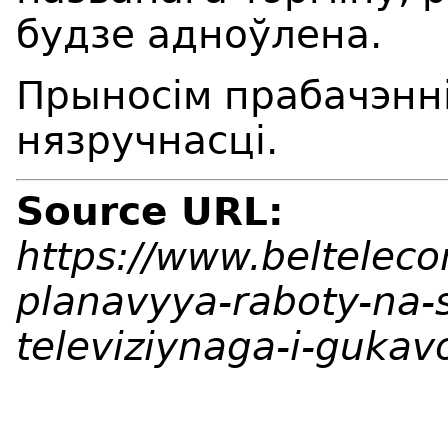
будзе адноўлена.
Прыносім прабачэнні
нязручнасці.
Source URL:
https://www.beltelec
planavyya-raboty-na-
televiziynaga-i-guka