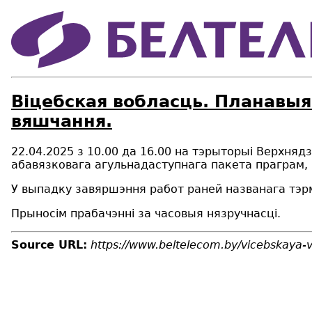
Віцебская вобласць. Планавыя 
вяшчання.
22.04.2025
з
10.00
да
1
6
.00 на тэрыторыі
Верхнядз
абавязковага агульнадаступнага пакета праграм
,
У выпадку завяршэння работ раней названага тэр
Прыносім прабачэнні за часовыя нязручнасці.
Source URL:
https://www.beltelecom.by/vicebskaya-