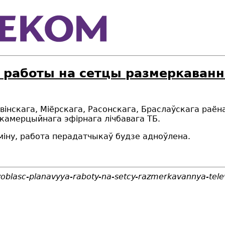
работы на сетцы размеркавання 
вінскага, Міёрскага, Расонскага, Браслаўскага раё
 камерцыйнага эфірнага лічбавага ТБ.
міну, работа перадатчыкаў будзе адноўлена.
voblasc-planavyya-raboty-na-setcy-razmerkavannya-tele