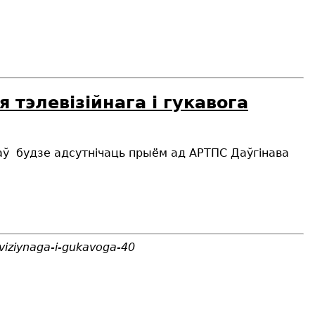
тэлевізійнага і гукавога
наў
будзе адсутнічаць прыём
ад АРТПС Даўгінава
viziynaga-i-gukavoga-40