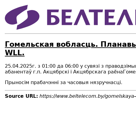
Гомельская вобласць. Планавы
WLL.
25.04.2025г. з 01:00 да 0
6
:
0
0 у сувязі з праводзім
абанентаў г.п. Акцябрскi i Акцябрскага раёна
Гоме
Прыносім прабачэнні за часовыя нязручнасці.
Source URL:
https://www.beltelecom.by/gomelskaya-