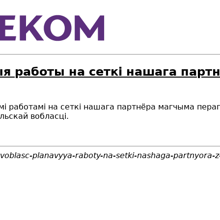
я работы на сеткі нашага партн
ымі работамі на сеткі нашага партнёра магчыма пер
льскай вобласці.
voblasc-planavyya-raboty-na-setki-nashaga-partnyora-z