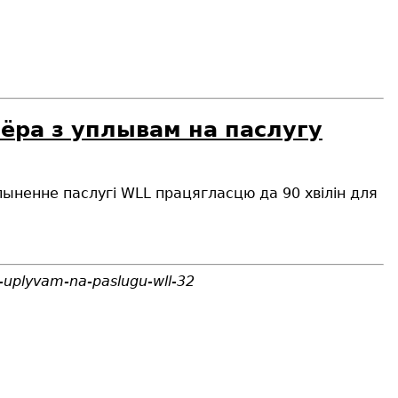
ёра з уплывам на паслугу
апыненне паслугі WLL працягласцю да 9
0 хвілін
для
-uplyvam-na-paslugu-wll-32