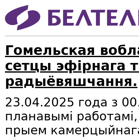
Гомельская вобл
сетцы эфірнага т
радыёвяшчання.
23.04.2025 года з 00.
планавымі работамі,
прыем камерцыйнага