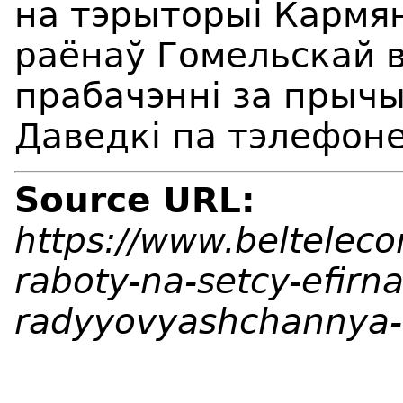
на тэрыторыі Кармян
раёнаў Гомельскай в
прабачэнні за прычы
Даведкі па тэлефоне
Source URL:
https://www.beltelec
raboty-na-setcy-efirn
radyyovyashchannya