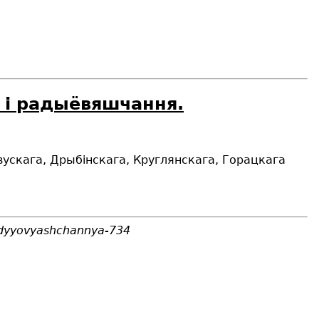
я і радыёвяшчання.
авускага, Дрыбінскага, Круглянскага, Горацкага
radyyovyashchannya-734