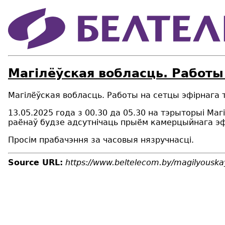
Магілёўская вобласць. Работы
Магілёўская вобласць. Работы на сетцы эфірнага
13.05.2025 года з 00.30 да 05.30 на тэрыторыі Ма
раёнаў будзе адсутнічаць прыём камерцыйнага эф
Просім прабачэння за часовыя нязручнасці.
Source URL:
https://www.beltelecom.by/magilyouska