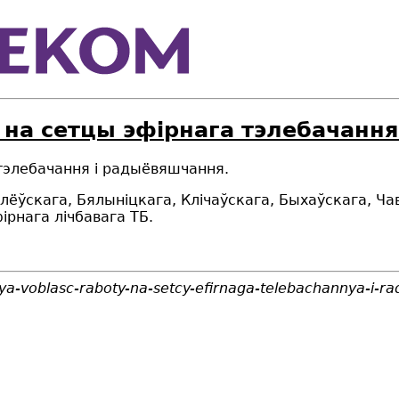
 на сетцы эфірнага тэлебачанн
 тэлебачання і радыёвяшчання.
гілёўскага, Бялыніцкага, Клічаўскага, Быхаўскага, Ч
ірнага лічбавага ТБ.
ya-voblasc-raboty-na-setcy-efirnaga-telebachannya-i-