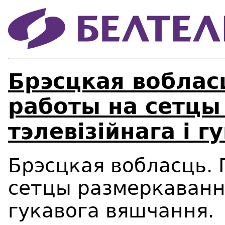
Брэсцкая воблас
работы на сетцы
тэлевізійнага і 
Брэсцкая
вобласць.
сетцы
размеркавання
гукавога
вяшчання.