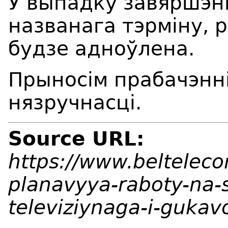
У выпадку завяршэн
названага тэрміну, 
будзе адноўлена.
Прыносім прабачэнні
нязручнасці.
Source URL:
https://www.beltelec
planavyya-raboty-na-
televiziynaga-i-guka