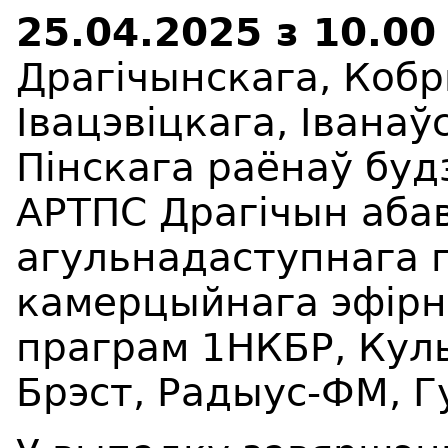
25
.04.2025 з 10.00
Драгічынскага, Кобр
Івацэвіцкага, Іванаў
Пінскага раёнаў буд
АРТПС Драгічын аба
агульнадаступнага 
камерцыйнага эфірна
праграм 1НКБР, Куль
Брэст, Радыус-ФМ, 