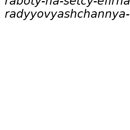
raboty-na-setcy-efirn
radyyovyashchannya