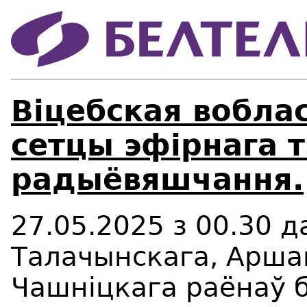
Віцебская вобла
сетцы эфірнага т
радыёвяшчання.
27.05.2025 з 00.30 д
Талачынскага, Арша
Чашніцкага раёнаў
б