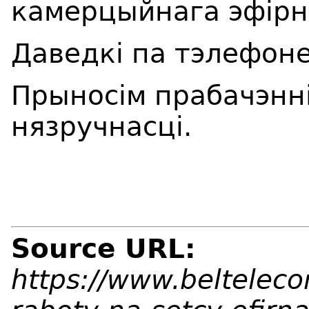
камерцыйнага эфірн
Даведкі па тэлефоне
Прыносім прабачэнні
нязручнасці.
Source URL:
https://www.beltelec