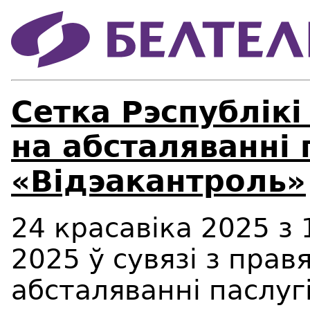
Сетка Рэспублiкi
на абсталяваннi 
«Вiдэакантроль»
24 красавiка 2025 з 
2025 ў сувязі з пра
абсталяванні паслуг