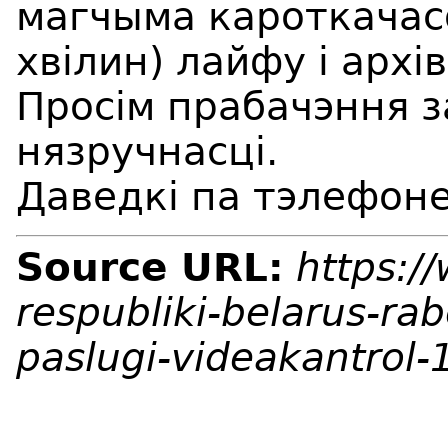
магчыма кароткачас
хвiлин) лайфу і архі
Просім прабачэння 
нязручнасці.
Даведкі па тэлефоне
Source URL:
https:/
respubliki-belarus-ra
paslugi-videakantrol-