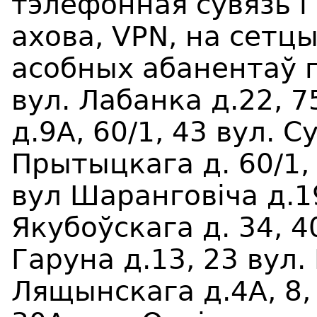
тэлефонная сувязь і 
ахова, VPN, на сетцы
асобных абанентаў г
вул. Лабанка д.22, 7
д.9А, 60/1, 43 вул. С
Прытыцкага д. 60/1, 
вул Шаранговiча д.19
Якубоўскага д. 34, 40
Гаруна д.13, 23 вул.
Лящынскага д.4А, 8, 