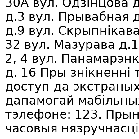
30А вул. Одзiнцова д
д.3 вул. Прывабная 
д.9 вул. Скрыпнiкава
32 вул. Мазурава д.
2, 4 вул. Панамарэнк
д. 16 Пры знікненні
доступ да экстраны
дапамогай мабільны
тэлефоне: 123. Прын
часовыя нязручнасці