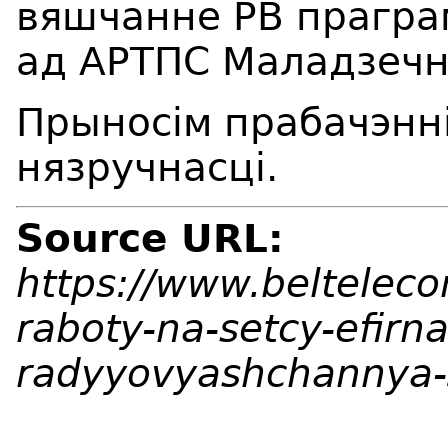
вяшчанне РВ прагра
ад АРТПС Маладзечн
Прыносім прабачэнні
нязручнасці.
Source URL:
https://www.beltelec
raboty-na-setcy-efirn
radyyovyashchannya