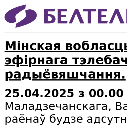
Мінская вобласц
эфірнага тэлебач
радыёвяшчання.
25.04.2025
з
00.00
Маладзечанскага, В
раёнаў
будзе адсут