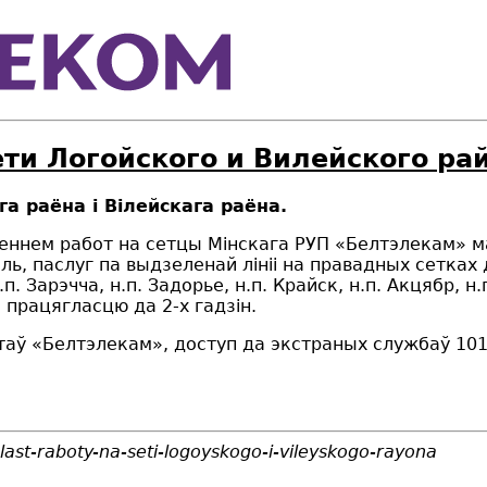
ети Логойского и Вилейского ра
ага раёна
i
В
i
лейскага раёна.
дзеннем работ на сетцы Мінскага РУП «Белтэлекам» 
оль, паслуг па выдзеленай лініі на правадных сетках
н.п. Зарэчча, н.п. Задорье, н.п. Крайск, н.п. Акцябр, н
 працягласцю да 2-х гадз
i
н.
«Белтэлекам», доступ да экстраных службаў 101, 
ast-raboty-na-seti-logoyskogo-i-vileyskogo-rayona