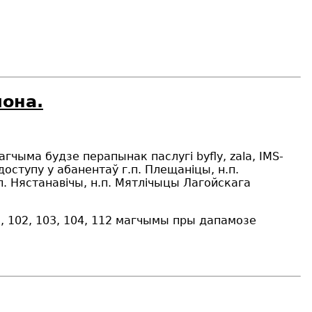
йона.
магчыма будзе перапынак паслугі
byfly
,
zala
,
IMS
-
 доступу у абанентаў г.п. Плещан
i
цы, н.п.
.п. Нястанав
i
чы, н.п. Мятл
i
чыцы Лагойскага
102, 103, 104, 112 магчымы пры дапамозе