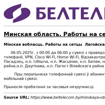
Минская область. Работы на с
Мінская вобласць. Работы на сетцы Лагойск
06.05.2025г. з 00.00 да 06:00 у сувязі з правя
тэлефаніі,
VPN
,
Cisco Wi
-
Fi
, Home
Wi
-
Fi
, Відэакантр
Пасадзец, н.п.
I
зб
i
шча, н.п. Жасц
i
нае, н.п. Белае, 
раёна.н.п. Дауг
i
нава, н.п. Пагост В
i
лейскага раёна
Пры перапынках тэлефоннай сувязі ў абанентаў 
мабільнай сувязі.
Прыносім прабачэнні за часовыя нязручнасці.
Source URL:
https://www.beltelecom.by/minskaya-obl