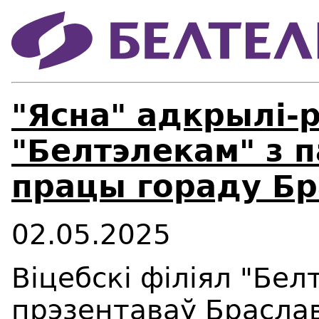
"Ясна" адкрылі-
"Белтэлекам" з 
працы гораду Бр
02.05.2025
Віцебскі філіял "Бе
прэзентаваў Брасла