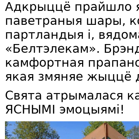
Адкрыццё прайшло яр
паветраныя шары, ко
партландыя і, вядом
«Белтэлекам». Брэнд 
камфортная прапано
якая змяняе жыццё 
Свята атрымалася к
ЯСНЫМІ эмоцыямі!