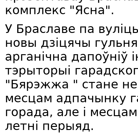
комплекс "Ясна".
У Браславе па вуліцы
новы дзіцячы гульня
арганічна дапоўніў 
тэрыторыі гарадско
"Бярэжжа " стане н
месцам адпачынку г
горада, але і месцам
летні перыяд.