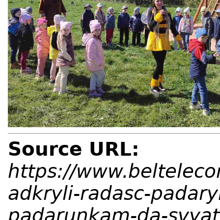
Source URL:
https://www.belteleco
adkryli-radasc-padary
padarunkam-da-svyat