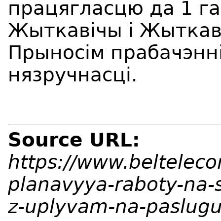
працягласцю да 1 га
Жыткавічы і Жыткав
Прыносім прабачэнн
нязручнасці.
Source URL:
https://www.beltelec
planavyya-raboty-na-
z-uplyvam-na-paslugu