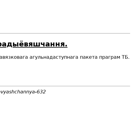
 радыёвяшчання.
авязковага агульнадаступнага пакета праграм ТБ.
yovyashchannya-632