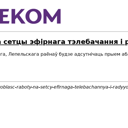
а сетцы эфірнага тэлебачання і
га, Лепельскага раёнаў
будзе
адсутнічаць прыем аб
voblasc-raboty-na-setcy-efirnaga-telebachannya-i-rady