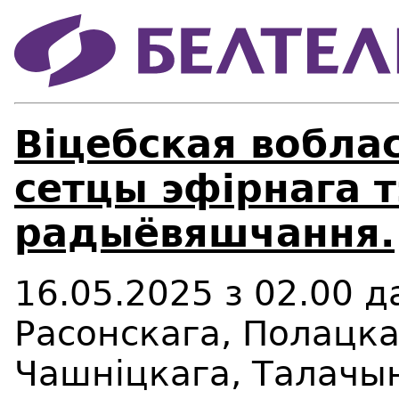
Віцебская вобла
сетцы эфірнага т
радыёвяшчання.
16.05.2025 з 02.00 д
Расонскага, Полацка
Чашніцкага, Талачын