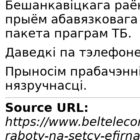
Бешанкавіцкага раё
прыём абавязковага
пакета праграм ТБ.
Даведкі па тэлефоне
Прыносім прабачэнні
нязручнасці.
Source URL:
https://www.beltelec
raboty-na-setcy-efirn