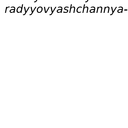
radyyovyashchannya