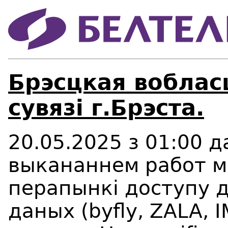
Брэсцкая воблас
сувязі г.Брэста.
20
.0
5
.2025 з 01:00 д
выкананнем работ 
перапынк
і доступу 
даных (byfly, ZALA, 