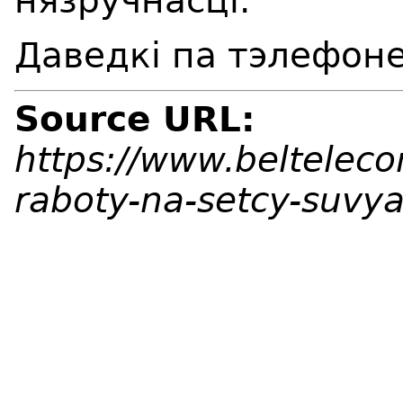
нязручнасці.
Даведкі па тэлефоне
Source URL:
https://www.beltelec
raboty-na-setcy-suvya