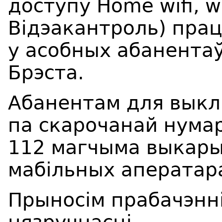
доступу
Home wifi, wi
В
і
дэакантроль) прац
у
асобных абанентаў
Брэста.
Абанентам для выкл
па скарочанай нумар
112 магчыма выкары
мабільных аператар
Прыносім прабачэнні