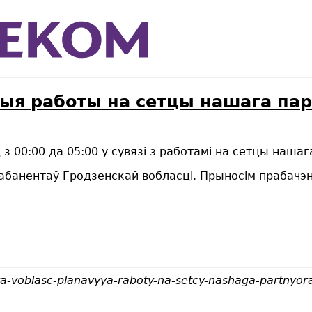
ыя работы на сетцы нашага пар
д
з
00
:
00
д
а
0
5
:
0
0
у сувязі з работам
i
на сетцы нашаг
 абанента
ў Гродзенскай вобласці. Прыносім прабачэ
a-voblasc-planavyya-raboty-na-setcy-nashaga-partnyor