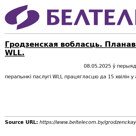
Гродзенcкая вобласць. Планав
WLL.
08
.0
5
.2025
ў перыя
перапынк
i
паслугі
WLL
працягласцю д
а
15
хв
і
л
і
н
у
Source URL:
https://www.beltelecom.by/grodzenckay