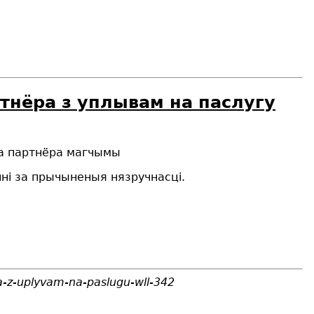
тнёра з уплывам на паслугу
а партнёра магчымы
нні за прычыненыя нязручнасці.
a-z-uplyvam-na-paslugu-wll-342