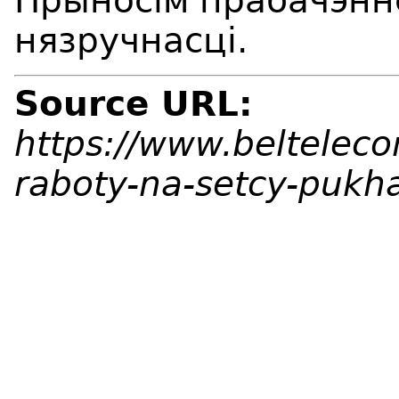
Прыносім прабачэнн
нязручнасці.
Source URL:
https://www.beltelec
raboty-na-setcy-pukh