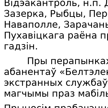
Відэакантроль, н.п.
Зазерка, Рыбцы, Пер
Наваполле, Зарачаны
Пухавіцкага раёна п
гадзін.
Пры перапынках т
абанентаў «Белтэле
экстранных службаў 
магчымы праз мабіл