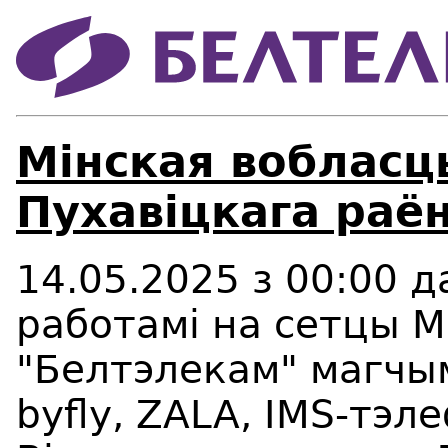
Мінская вобласц
Пухавіцкага раён
14.05.2025 з 00:00 да
работамі на сетцы М
"Белтэлекам" магчы
byfly, ZALA, IMS-тэле