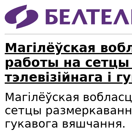
Магілёўская воб
работы на сетцы
тэлевізійнага і 
Магілёўская воблас
сетцы размеркавання
гукавога вяшчання.