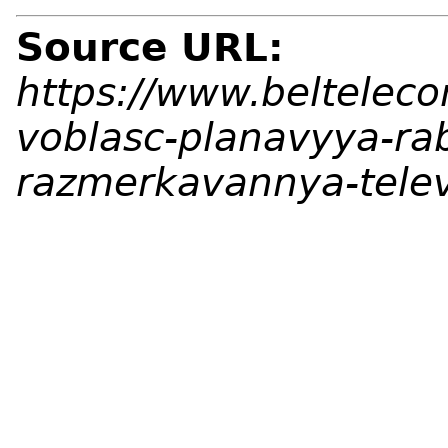
Source URL:
https://www.beltelec
voblasc-planavyya-rab
razmerkavannya-telev