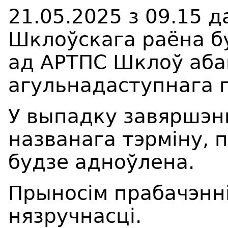
21.05.2025 з 09.15 д
Шклоўскага раёна б
ад АРТПС Шклоў аба
агульнадаступнага 
У выпадку завяршэн
названага тэрміну,
будзе адноўлена.
Прыносім прабачэнні
нязручнасці.