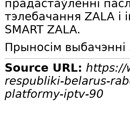
прадастаўленні пасл
тэлебачання ZALA і 
SMART ZALA.
Прыносім выбачэнні 
Source URL:
https:/
respubliki-belarus-ra
platformy-iptv-90