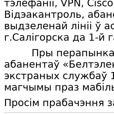
тэлефаніі, VPN, Cisco
Відэакантроль, абан
выдзеленай лініі ў 
г.Салігорска да 1-й 
Пры перапынках т
абанентаў «Белтэле
экстраных службаў 1
магчымы праз мабіл
Просім прабачэння з