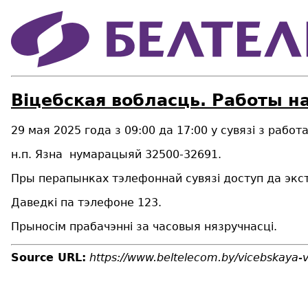
Віцебская вобласць. Работы н
29
мая
2025 года з 09:00
да 17:00
у сувязі з
работа
н.п. Язна нумарацыяй 32
500
-32
691
.
Пры перапынках тэлефоннай сувязі доступ да экст
Даведкі па тэлефоне 123.
Прыносім прабачэнні за часовыя нязручнасці.
Source URL:
https://www.beltelecom.by/vicebskaya-