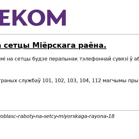
а сетцы Мiёрскага раёна.
мі
на сетцы будзе
перапынак тэлефоннай сувязі ў 
раных службаў 101, 102, 103, 104, 112 магчымы пры 
voblasc-raboty-na-setcy-miyorskaga-rayona-18