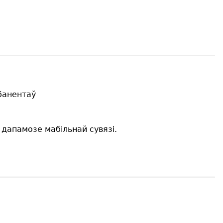
абанентаў
дапамозе мабільнай сувязі.