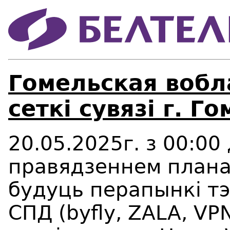
Гомельская вобл
сеткі сувязі г. Го
20.05.2025г. з 00:00 
правядзеннем планав
будуць перапынкі тэ
СПД (byfly, ZALA, VP