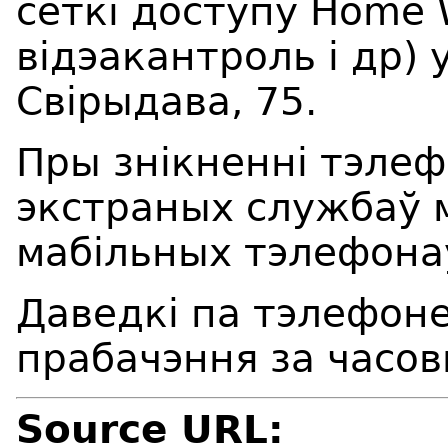
сеткі доступу Home W
відэакантроль і др) 
Свірыдава, 75.
Пры знікненні тэлеф
экстраных службаў 
мабільных тэлефона
Даведкі па тэлефоне
прабачэння за часов
Source URL: