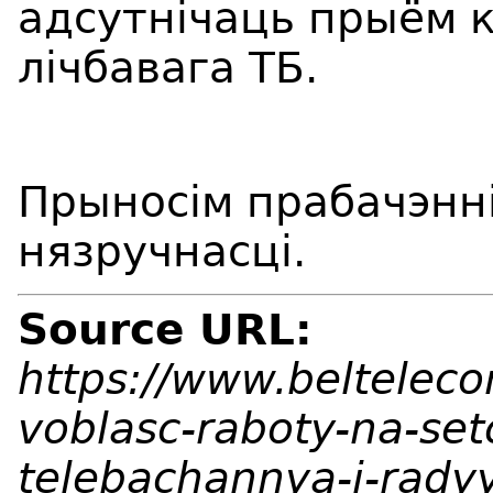
адсутнічаць прыём 
лічбавага ТБ.
Прыносім прабачэнні
нязручнасці.
Source URL:
https://www.beltelec
voblasc-raboty-na-set
telebachannya-i-rad