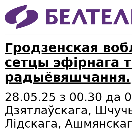
Гродзенская воб
сетцы эфірнага т
радыёвяшчання.
28.05.25 з 00.30 да 
Дзятлаўскага, Шчучы
Лідскага, Ашмянскаг