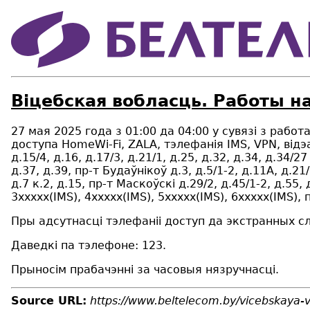
Віцебская вобласць. Работы на
27 мая 2025 года з 0
1
:00 да
04
:00 у сувязі з рабо
доступа HomeWi-Fi, ZALA, тэлефанiя IMS, VPN, відэ
д.15/4,
д.16,
д.17/3, д.21/1, д.25, д.32, д.34, д.34/27
д.37, д.39, пр-т
Будаўнікоў
д.3, д.5/1-2, д.11А, д.21
д.7 к.2, д.15, пр-т
Маскоўскі
д.29/2, д.45/1-2, д.55, 
3ххххх(
IMS
), 4ххххх(IMS), 5ххххх(IMS), 6ххххх(
IMS
)
, 
Пры адсутнасці тэлефаніі доступ да экстранных с
Даведкі па тэлефоне: 123.
Прыносім прабачэнні за часовыя нязручнасці.
Source URL:
https://www.beltelecom.by/vicebskaya-v