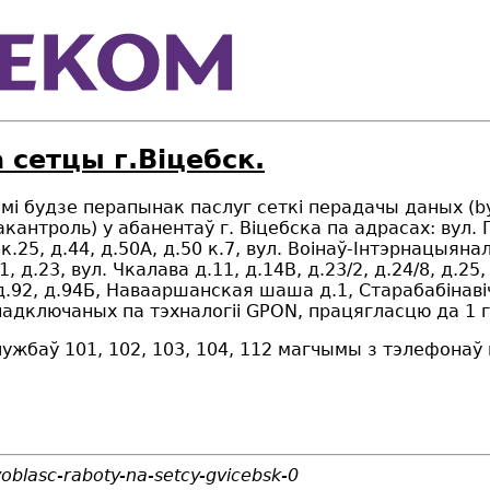
 сетцы г.Віцебск.
тамі будзе перапынак паслуг сеткі перадачы даных (b
акантроль) у абанентаў г.
Віцебска
па адрасах:
в
ул. 
 к.25, д.44, д.50А, д.50 к.7,
в
ул. Во
інаў
-
І
нт
э
рнац
ыя
на
/1, д.23,
в
ул. Чкал
а
ва д.11, д.14В, д.23/2, д.24/8, д.25,
д.92, д.94Б,
Навааршанская шаша
д.1,
Старабабінаві
падключаных па тэхналогіі
GPON
, працягласцю да 1 
лужбаў 101, 102, 103, 104, 112 магчымы з тэлефонаў
oblasc-raboty-na-setcy-gvicebsk-0