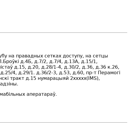
yfly на правадных сетках доступу, на сетцы
П.Бро
ўкі
д.4Б, д.7/2, д.7/4, д.13А, д.15/1,
л
істаў
д.15, д.20, д.28/1-4, д.30/2, д.36, д.36 к.26,
 д.25/4, д.29/1. д.36/2-3, д.53, д.60, пр-т
Перамогі
чскі
тракт д.15 нумарацыяй 2ххххх(IMS),
гадзіны.
 мабільных аператараў.