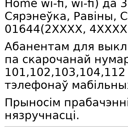
Home wi-fi, wi-fi) да
3
С
я
р
э
не
ў
ка, Р
а
в
і
ны, 
01644(2ХХХХ, 4ХХХХ
Абанентам для выкл
па скарочанай нума
101,102,103,104,11
тэлефонаў мабільны
Прыносім прабачэнні
нязручнасці.