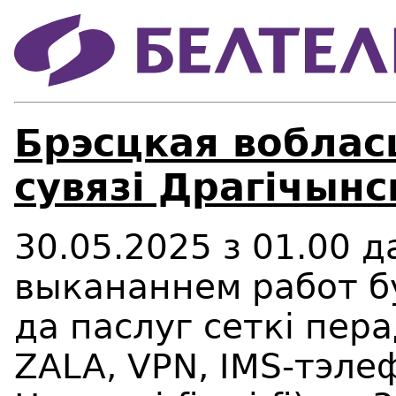
Брэсцкая воблас
сувязі Драгічынс
30.05.2025
з
01.00 д
выкананнем работ б
да
паслуг сеткі пера
ZALA,
VPN,
IMS-тэлеф