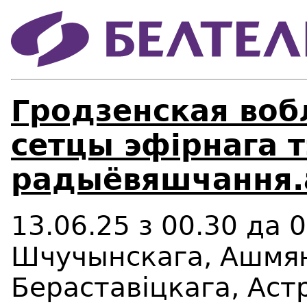
Гродзенская воб
сетцы эфірнага т
радыёвяшчання.
13.06.25 з 00.30 да 
Шчучынскага, Ашмян
Бераставіцкага, Аст