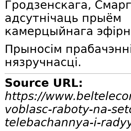
Гродзенскага, Смарг
адсутнічаць прыём
камерцыйнага эфірна
Прыносім прабачэнні
нязручнасці.
Source URL:
https://www.beltelec
voblasc-raboty-na-set
telebachannya-i-rad