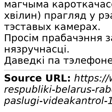
магчыма кароткачас
хвiлин) прагляд у рэ
тэставых камерах.
Просім прабачэння 
нязручнасці.
Даведкі па тэлефоне
Source URL:
https:/
respubliki-belarus-ra
paslugi-videakantrol-