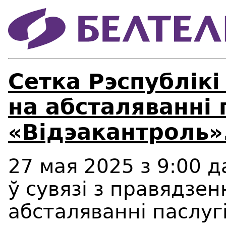
Сетка Рэспублiкi
на абсталяваннi 
«Вiдэакантроль»
27 мая 2025 з 9:00 д
ў сувязі з правядзе
абсталяванні паслуг