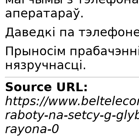
аператараў.
Даведкі па тэлефоне
Прыносім прабачэнні
нязручнасці.
Source URL:
https://www.beltelec
raboty-na-setcy-g-gly
rayona-0