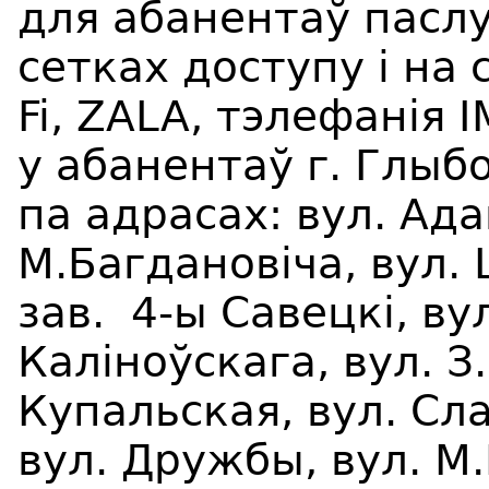
для абанентаў пасл
сетках доступу і на
Fi
,
ZALA
, тэлефан
i
я
I
у абанентаў г. Глыб
па адрасах: вул. Ад
М.Багданов
i
ча, вул.
зав. 4-ы Савецк
i
, ву
Кал
i
ноўскага, вул. З
Купальская, вул. Сл
вул. Дружбы, вул. М