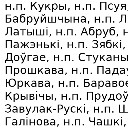
н.п.
Кукры
, н.п. Псу
Бабруйшчына, н.п. Л
Латыш
і
, н.п. Абруб, 
П
а
ж
э
ньк
i
, н.п. Зябк
i
,
Доўгае, н.п. Стуканы
Прошкава, н.п. П
а
да
Юркава, н.п. Баравое
Крыв
i
чы, н.п. Прудоў
Завулак-Руск
i
, н.п. 
Гал
i
н
о
ва, н.п. Чашк
i