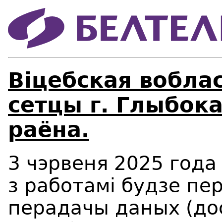
Віцебская вобла
сетцы г. Глыбока
раёна.
3 чэрвеня 2025 года 
з работамі будзе пе
перадачы даных (дос