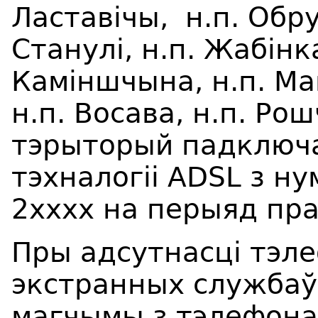
Ластав
i
чы, н.п. Обр
Станул
i
, н.п. Жаб
i
нка
Кам
i
ншчына, н.п. М
н.п. Восава, н.п. Ро
тэрыторый
падключ
тэхналогіі
ADSL
з
ну
2хххх
на перыяд пра
Пры адсутнасці тэл
экстранных службаў 
магчымы з тэлефона