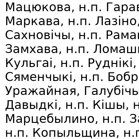
Мацюкова, н.п. Гарав
Маркава, н.п. Лазіно,
Сахновічы, н.п. Рамаш
Замхава, н.п. Ломаш
Кульга
i
,
н.п. Руднікі,
Сяменчык
i
, н.п. Боб
Уражайная, Галуб
i
чы
Давыдк
i
, н.п. К
i
шы, н
Марцебылино, н.п. З
н.п. Копыльщина, н.п