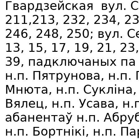
Гвардзейская вул. С
211,213, 232, 234, 23
246, 248, 250; вул. Се
13, 15, 17, 19, 21, 23,
39,
падключаных па 
н.п.
П
я
трунова, н.п.
Мнюта, н.п. Сукл
i
на,
Вялец, н.п. Усава, н.
абанентаў н.п.
Абру
н.п. Бортнікі, н.п. П