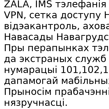
ZALA, IMS тэлефанія
VPN, сетка доступу H
відэакантроль, ахова
Навасады Навагруд
Пры перапынках тэл
да экстраных служб
нумарацыі 101,102,
дапамогай мабільны
Прыносім прабачэнні
нязручнасці.