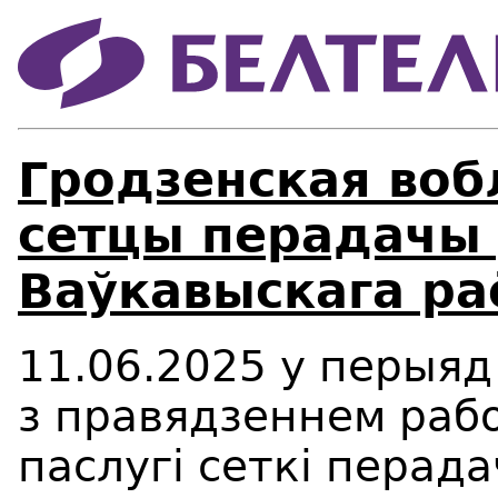
Гродзенская воб
сетцы перадачы
Ваўкавыскага ра
11.06.2025 у перыяд 
з правядзеннем рабо
паслугі сеткі перада