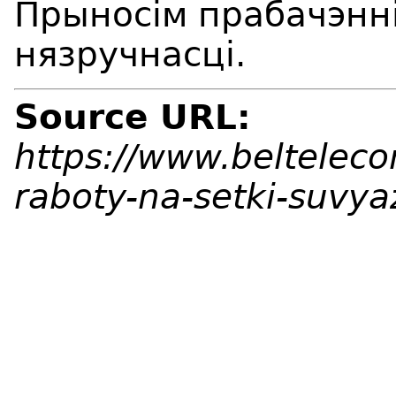
Прыносім прабачэнні
нязручнасці.
Source URL:
https://www.beltelec
raboty-na-setki-suvy