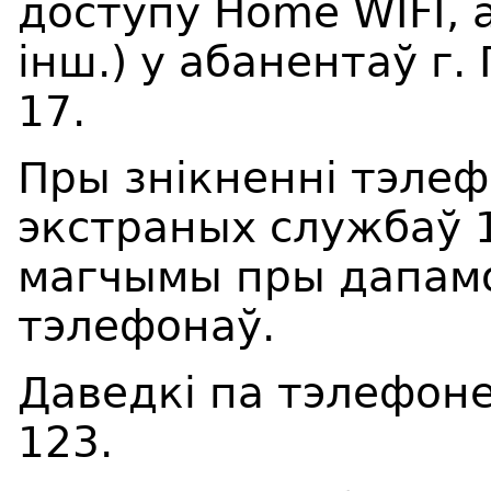
доступу
Home WIFI
, 
інш.) у абанентаў г.
17.
Пры знікненні тэлеф
экстраных службаў 1
магчымы пры дапамо
тэлефонаў.
Даведкі па тэлефоне
12