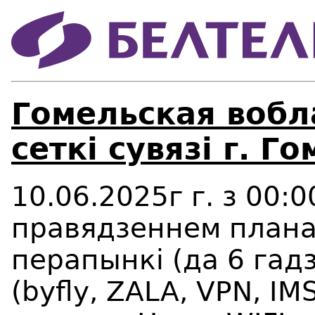
Гомельская вобл
сеткі сувязі г. Го
10.06.2025г г. з 00:0
правядзеннем плана
перапынкі (да 6 гад
(
byfly
,
ZALA
,
VPN
,
IM