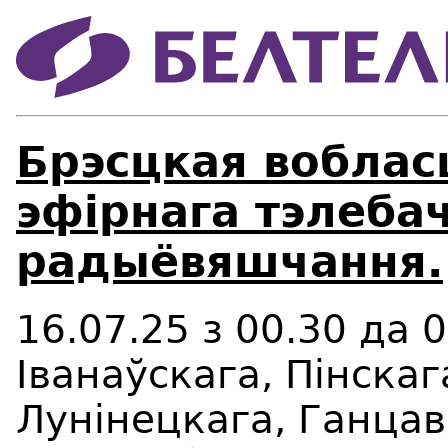
Брэсцкая воблас
эфірнага тэлебач
радыёвяшчання.
16.07.25 з 00.30 да 
Іванаўскага, Пінскаг
Лунінецкага, Ганцав