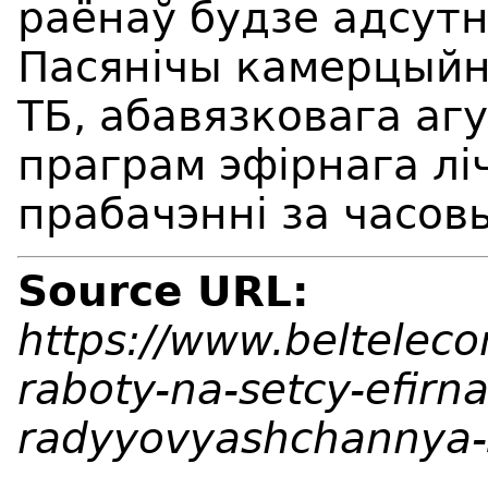
раёнаў будзе адсут
Пасянічы камерцыйна
ТБ, абавязковага аг
праграм эфірнага лі
прабачэнні за часов
Source URL:
https://www.beltelec
raboty-na-setcy-efirn
radyyovyashchannya