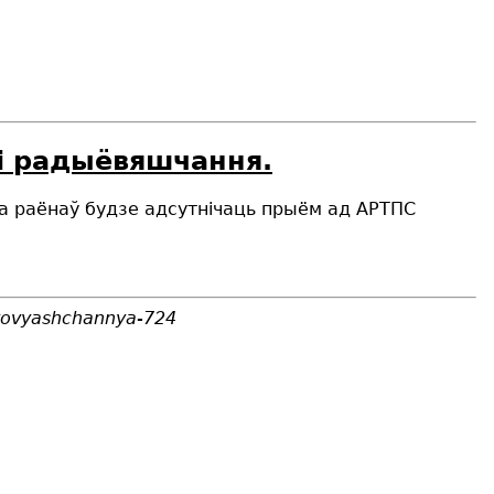
 і радыёвяшчання.
га раёнаў будзе адсутнічаць прыём ад АРТПС
yyovyashchannya-724