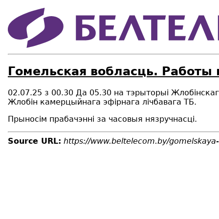
Гомельская вобласць. Работы 
02.07.25 з 00.30 Да 05.30 на тэрыторыі Жлобінск
Жлобін камерцыйнага эфірнага лічбавага ТБ.
Прыносім прабачэнні за часовыя нязручнасці.
Source URL:
https://www.beltelecom.by/gomelskaya-