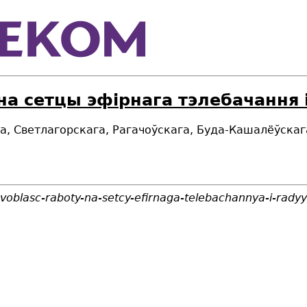
на сетцы эфірнага тэлебачання
ага, Светлагорскага, Рагачоўскага, Буда-Кашалёўска
voblasc-raboty-na-setcy-efirnaga-telebachannya-i-rad