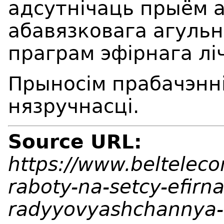
адсутнічаць прыём 
абавязковага агуль
праграм эфірнага лі
Прыносім прабачэнні
нязручнасці.
Source URL:
https://www.beltelec
raboty-na-setcy-efirn
radyyovyashchannya