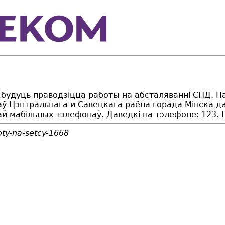
ТС будуць праводзіцца работы на абсталяванні СПД. 
ў Цэнтральнага и Савецкага раёна горада Мiнска да 3
 мабільных тэлефонаў. Даведкі па тэлефоне: 123. 
oty-na-setcy-1668