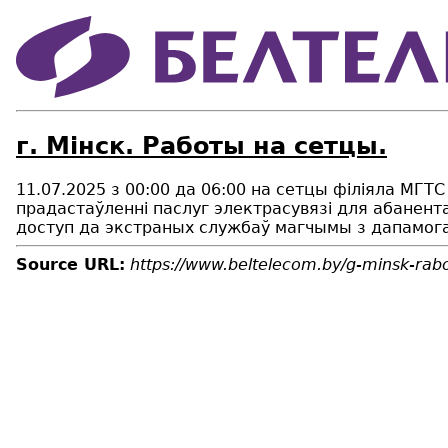
г. Мінск. Работы на сетцы.
11.07.2025 з 00:00 да 06:00 на сетцы філіяла МГ
прадастаўленні паслуг электрасувязi для абанента
доступ да экстраных службаў магчымы з дапамогай
Source URL:
https://www.beltelecom.by/g-minsk-rab