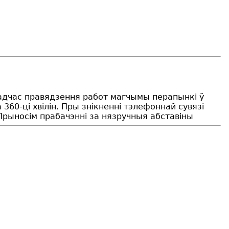
Падчас правядзення работ магчымы перапынкі ў
60-ці хвілін. Пры знікненні тэлефоннай сувязі
Прыносім прабачэнні за нязручныя абставiны