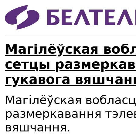
Магілёўская воб
сетцы размеркава
гукавога вяшчан
Магілёўская вобласц
размеркавання тэлев
вяшчання.