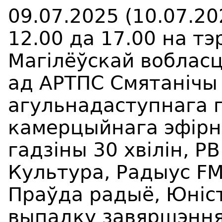
09.07.2025 (10.07.20
12.00 да 17.00 на т
Магілёўскай воблас
ад АРТПС Смятанічы
агульнадаступнага 
камерцыйнага эфірна
гадзіны 30 хвілін, РВ
Культура, Радыус FM
Праўда радыё, Юніста
выпадку завяршэння