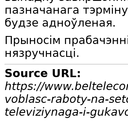
пазначанага тэрмін
будзе адноўленая.
Прыносім прабачэнні
нязручнасці.
Source URL:
https://www.beltelec
voblasc-raboty-na-se
televiziynaga-i-guka