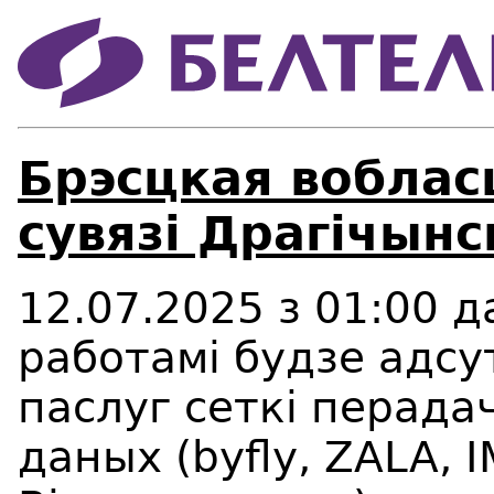
Брэсцкая воблас
сувязі Драгічынс
12
.07.2025
з
01
:00 д
работамі будзе адсу
паслуг сеткі перада
даных (
byfly
,
ZALA
,
I