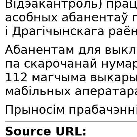
Відэакантроль) прац
асобных абанентаў г
і
Драг
ічынскага раён
Абанентам для выкл
па скарочанай нумар
112 магчыма выкары
мабільных аператар
Прыносім прабачэнні
Source URL: