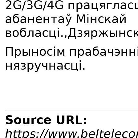
2G/3G/4G працяглас
абанентаў Мiнскай
вобласці.,Дзяржынс
Прыносім прабачэнні
нязручнасці.
Source URL:
https://www.beltelec