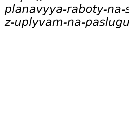
planavyya-raboty-na-
z-uplyvam-na-paslugu