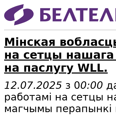
Мінская вобласц
на сетцы нашага
на паслугу WLL.
12.07.2025
з 0
0:00
д
работамi на сетцы 
магчымы перапынкi 