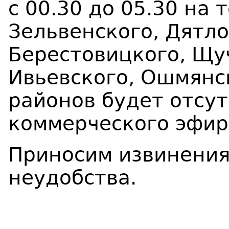
с
00
.
3
0
до
05
.
3
0
на 
Зельвенского, Дятл
Берестов
и
цкого,
Щуч
Ивьевского
,
Ошмянск
район
ов
будет отсут
коммерческого эфир
Приносим извинения
неудобства.