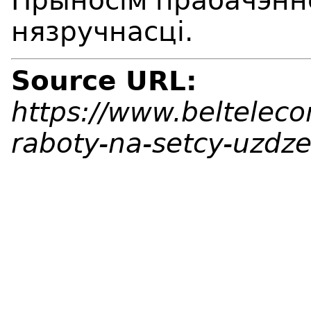
Прыносім прабачэнн
нязручнасці.
Source URL:
https://www.beltelec
raboty-na-setcy-uzdz