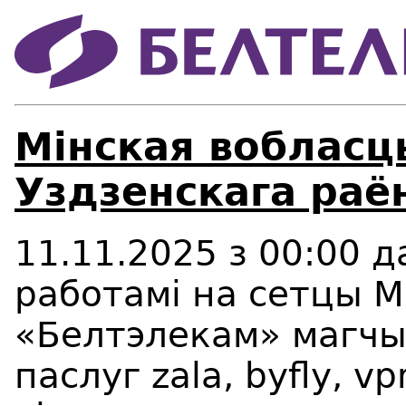
Мінская вобласц
Уздзенскага раё
11.11.2025 з 00:00 да
работамі на сетцы М
«Белтэлекам» магч
паслуг
zala
,
byfly
,
vp