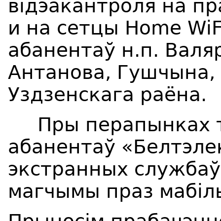
в
i
дэакантроля на пр
и на сетцы
Home WiF
абанентаў н.п. Валя
Антанова, Гушчына
,
Уздзенскага раёна.
Пры перапынках тэ
абанентаў «Белтэле
экстранных службаў 
магчымы праз мабіл