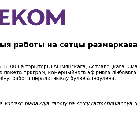
ыя работы на сетцы размеркаван
да 16.00 на тэрыторыi Ашмянскага, Астравецкага, С
 пакета праграм, камерцыйнага эфірнага лічбавага 
міну, работа перадатчыкаў будзе адноўлена.
a-voblasc-planavyya-raboty-na-setcy-razmerkavannya-t