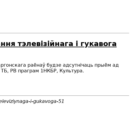
ня тэлевізійнага і гукавога
маргонскага раёнаў будзе адсутнічаць прыём ад
ТБ, РВ праграм 1НКБР, Культура.
eleviziynaga-i-gukavoga-51