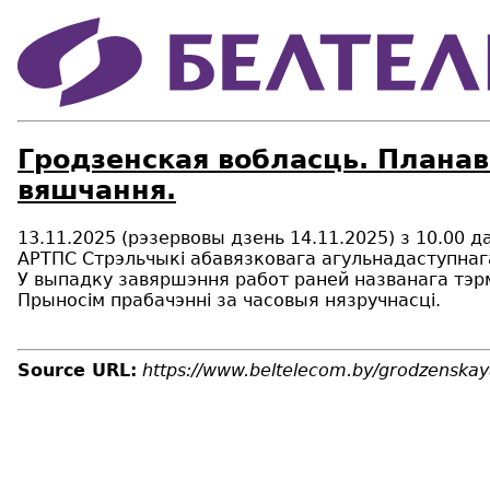
Гродзенская вобласць. Планав
вяшчання.
13.11.2025 (рэзервовы дзень 14.11.2025) з 10.00 
АРТПС Стрэльчыкі абавязковага агульнадаступнага
У выпадку завяршэння работ раней названага тэр
Прыносім прабачэнні за часовыя нязручнасці.
Source URL:
https://www.beltelecom.by/grodzenskay