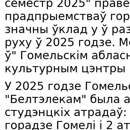
семестр 2025" прав
прадпрыемстваў гора
значны ўклад у ў ра
руху ў 2025 годзе.
ў" Гомельскім аблас
культурным цэнтры "
У 2025 годзе Гомель
"Белтэлекам" была а
студэнцкіх атрадаў:
горадзе Гомелі і 2 