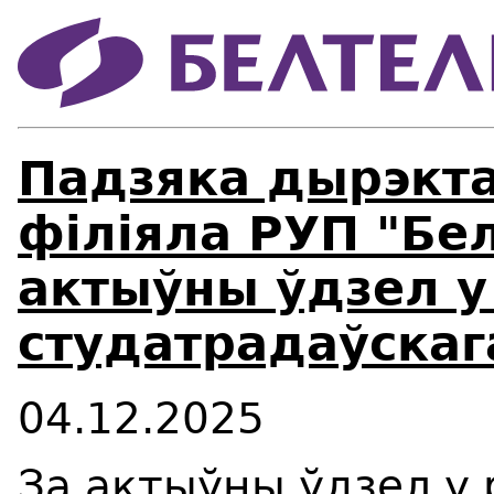
Падзяка дырэкта
філіяла РУП "Бе
актыўны ўдзел у 
студатрадаўскага
04.12.2025
За актыўны ўдзел у 