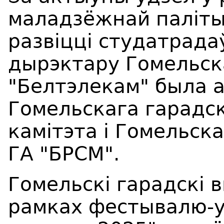
маладзёжнай палітык
развіцці студатрада
дырэктару Гомельска
"Белтэлекам" была а
Гомельскага гарадс
камітэта і Гомельск
ГА "БРСМ".
Гомельскі гарадскі 
рамках фестывалю-