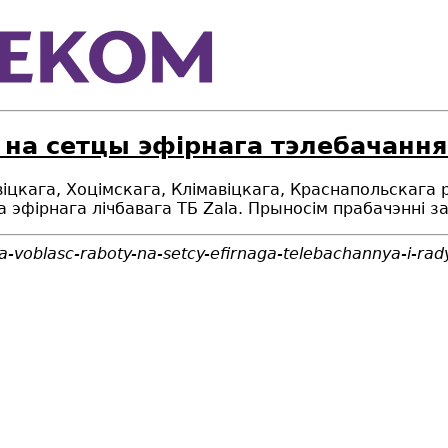
 на сетцы эфірнага тэлебачанн
віцкага, Хоцімскага, Клімавіцкага, Краснапольскага
эфірнага лічбавага ТБ Zala. Прыносім прабачэнні за
a-voblasc-raboty-na-setcy-efirnaga-telebachannya-i-r