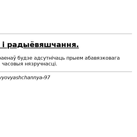
я і радыёвяшчання.
 раенаў будзе адсутнічаць прыем абавязковага
 часовыя нязручнасці.
adyyovyashchannya-97