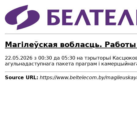
Магiлеўская вобласць. Работы
22.05.2026 з 00:30 да 05:30 на тэрыторыі Касцюко
агульнадаступнага пакета праграм і камерцыйнага 
Source URL:
https://www.beltelecom.by/magileuskay