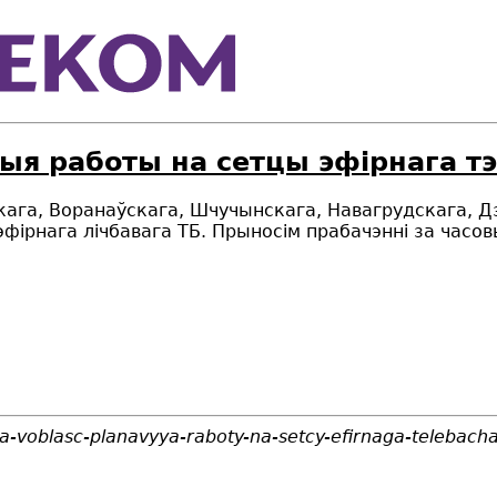
ыя работы на сетцы эфірнага т
ага, Воранаўскага, Шчучынскага, Навагрудскага, Д
фірнага лічбавага ТБ. Прыносім прабачэнні за часов
a-voblasc-planavyya-raboty-na-setcy-efirnaga-telebac