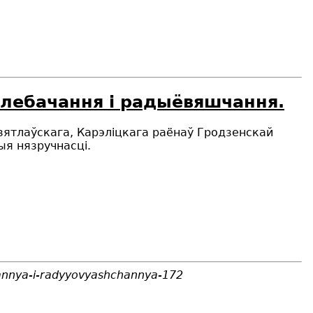
элебачання і радыёвяшчання.
зятлаўскага, Карэліцкага раёнаў Гродзенскай
ыя нязручнасці.
hannya-i-radyyovyashchannya-172