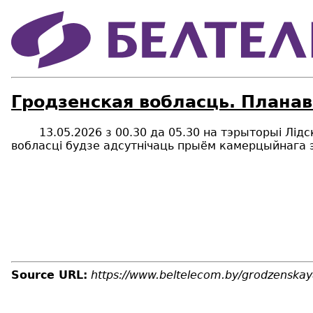
Гродзенская вобласць. Планав
13.05.2026 з 00.30 да 05.30 на тэрыторыі Лідск
вобласці будзе адсутнічаць прыём камерцыйнага э
Source URL:
https://www.beltelecom.by/grodzenskay