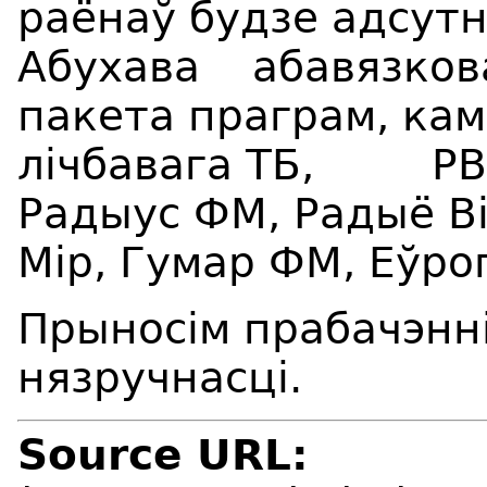
раёнаў будзе адсут
Абухава абавязкова
пакета праграм, ка
лічбавага ТБ, РВ:
Радыус ФМ, Радыё Ві
Мір, Гумар ФМ, Еўро
Прыносім прабачэнні
нязручнасці.
Source URL: