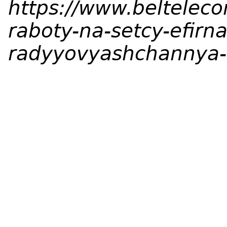
https://www.beltelec
raboty-na-setcy-efirn
radyyovyashchannya