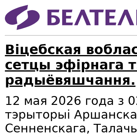
Віцебская вобла
сетцы эфірнага т
радыёвяшчання.
12 мая 2026 года з 0
тэрыторыі Аршанска
Сенненскага, Талач