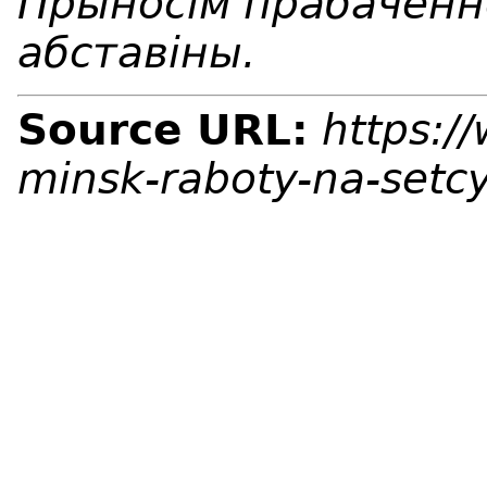
Прыносiм прабаченн
абставiны.
Source URL:
https:/
minsk-raboty-na-setc