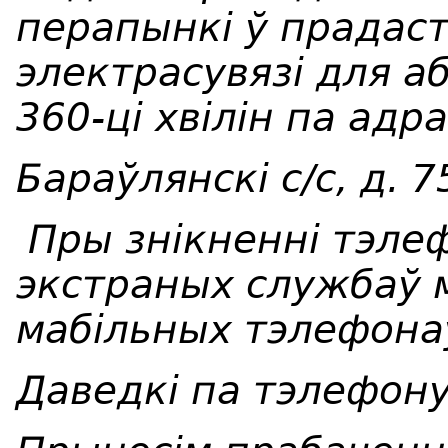
перапынкі ў прадаст
электрасувязі для а
360-ці хвілін па адр
Бараўлянскi с/с, д. 7
Пры знікненні тэлеф
экстраных службаў 
мабільных тэлефона
Даведкі па тэлефону