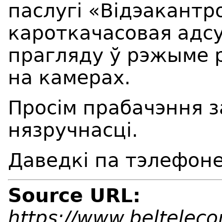
паслугі «Відэакант
кароткачасовая адсу
прагляду ў рэжыме р
на камерах.
Просім прабачэння 
нязручнасці.
Даведкі па тэлефоне
Source URL:
https://www.beltelec