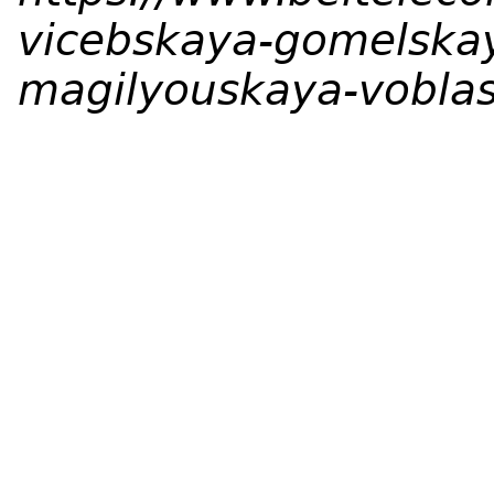
vicebskaya-gomelska
magilyouskaya-voblas