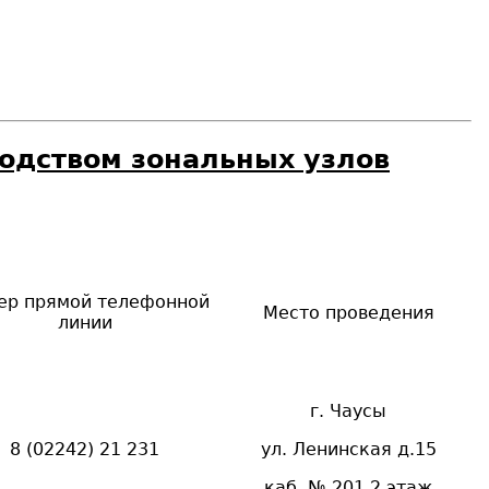
одством зональных узлов
ер прямой телефонной
Место проведения
линии
г. Чаусы
8 (02242)
21 231
ул. Ленинская д.15
каб. №
201
2 этаж