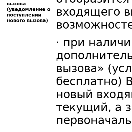
вызова
входящего в
(уведомление о
поступлении
нового вызова)
возможносте
· при налич
дополнитель
вызова» (ус
бесплатно) 
новый входя
текущий, а 
первоначаль