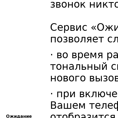
звонок никт
Сервис «Ож
позволяет с
· во время 
тональный с
нового вызов
· при включе
Вашем телеф
отобразится
Ожидание