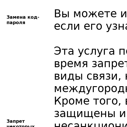
Вы можете и
Замена код-
пароля
если его уз
Эта услуга 
время запре
виды связи,
междугород
Кроме того,
защищены и
Запрет
несанкциони
некоторых