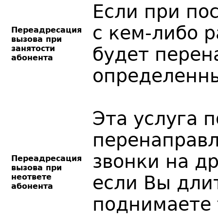
Если при по
с кем-либо р
Переадресация
вызова при
занятости
будет перен
абонента
определенны
Эта услуга 
перенаправл
звонки на д
Переадресация
вызова при
неответе
если Вы дли
абонента
поднимаете 