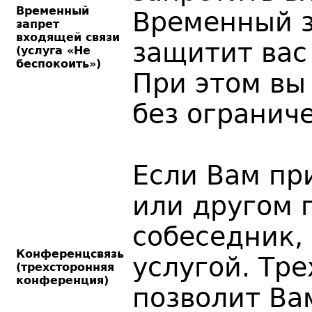
Временный
Временный з
запрет
входящей связи
защитит вас
(услуга «Не
беспокоить»)
При этом вы
без огранич
Если Вам пр
или другом 
собеседник,
Конференцсвязь
услугой. Тр
(трехсторонняя
конференция)
позволит Ва