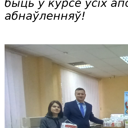
быць у курсе ўсіх ап
абнаўленняў!