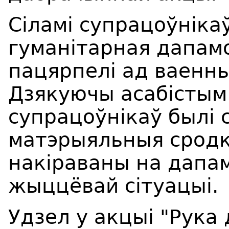
Сіламі супрацоўніка
гуманітарная дапамо
пацярпелі ад ваенны
Дзякуючы асабістым
супрацоўнікаў былі
матэрыяльныя сродкі
накіраваны на дапа
жыццёвай сітуацыі.
Удзел у акцыі "Рука 