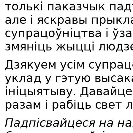
толькі паказчык па
але і яскравы прыкла
супрацоўніцтва і ўз
змяніць жыцці людз
Дзякуем усім супрацо
уклад у гэтую выса
ініцыятыву. Давайце
разам і рабіць свет 
Падпісвайцеся на н