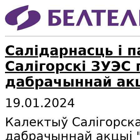
Салідарнасць і 
Салігорскі ЗУЭС
дабрачыннай акц
19.01.2024
Калектыў Салігорска
дабрачыннай акцыі "